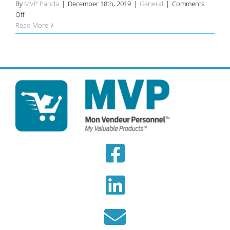
By
MVP Panda
|
December 18th, 2019
|
General
|
Comments
on
Off
Congrès
Read More
RH
2019:
Quelles
solutions
concrètes
pour
faire
face
à
la
pénurie
de
main
d’oeuvre
?