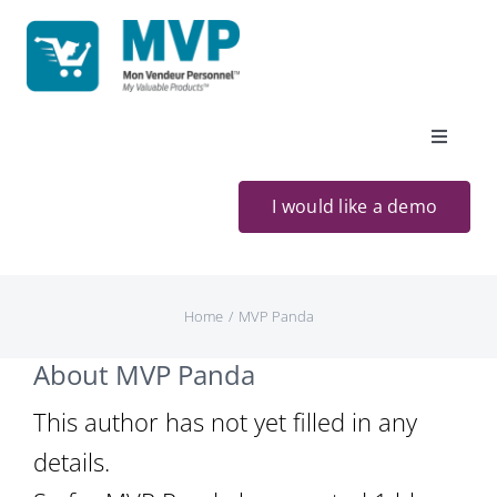
Skip
to
content
Toggle
Navigat
Home
I would like a demo
Products
Home
/
MVP Panda
About us
About
MVP Panda
Contact information
This author has not yet filled in any
details.
FR